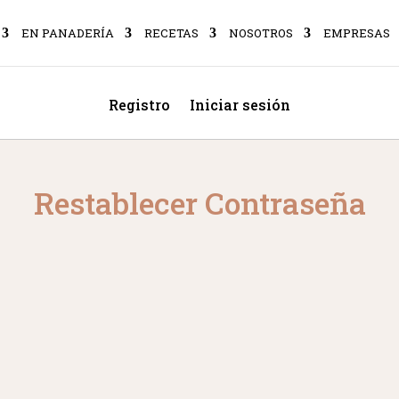
EN PANADERÍA
RECETAS
NOSOTROS
EMPRESAS
Registro
Iniciar sesión
Restablecer Contraseña
Para restablecer tu contraseña, por favor, introduce a
continuación tu dirección de correo electrónico o
nombre de usuario.